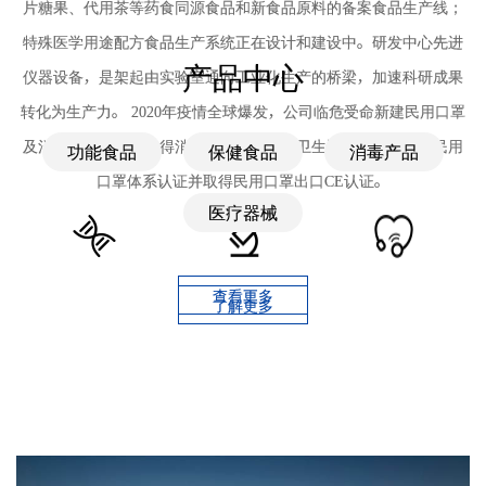
片糖果、代用茶等药食同源食品和新食品原料的备案食品生产线；
特殊医学用途配方食品生产系统正在设计和建设中。研发中心先进
产品中心
仪器设备，是架起由实验室通向工业化生产的桥梁，加速科研成果
转化为生产力。 2020年疫情全球爆发，公司临危受命新建民用口罩
及消毒剂生产线，取得消毒产品生产企业卫生许可证，并通过民用
功能食品
保健食品
消毒产品
口罩体系认证并取得民用口罩出口CE认证。
医疗器械
查看更多
了解更多